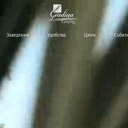
Заведения
Удобства
Цени
Събит